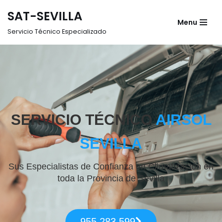
SAT-SEVILLA
Menu
Saltar
Servicio Técnico Especializado
al
contenido
SERVICIO TÉCNICO
AIRSOL
SEVILLA
Sus Especialistas de Confianza en Climatización en
toda la Provincia de Sevilla
955 283 599