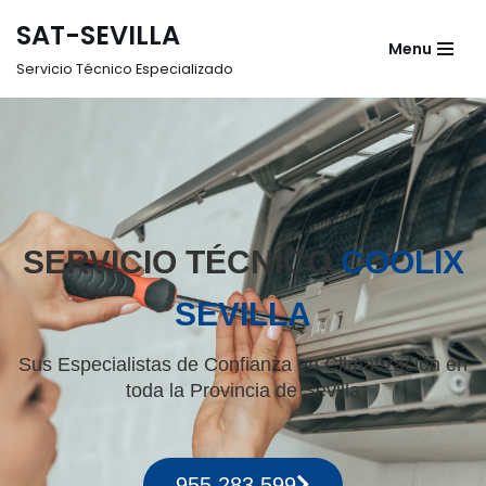
SAT-SEVILLA
Menu
Saltar
Servicio Técnico Especializado
al
contenido
SERVICIO TÉCNICO
COOLIX
SEVILLA
Sus Especialistas de Confianza en Climatización en
toda la Provincia de Sevilla
955 283 599