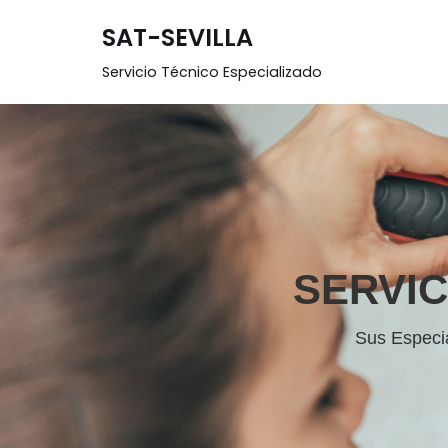
SAT-SEVILLA
Saltar
Servicio Técnico Especializado
al
contenido
SERVIC
Sus Especia