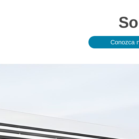
So
Conozca n