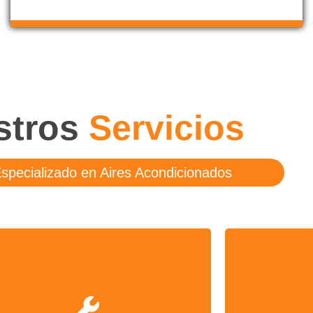
stros
Servicios
Especializado en Aires Acondicionados
Contacte con
aramos cualquier avería sufrida por
profesionales