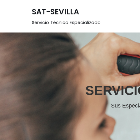
SAT-SEVILLA
Saltar
Servicio Técnico Especializado
al
contenido
SERVICI
Sus Especia