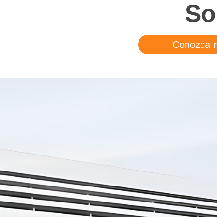
So
Conozca n